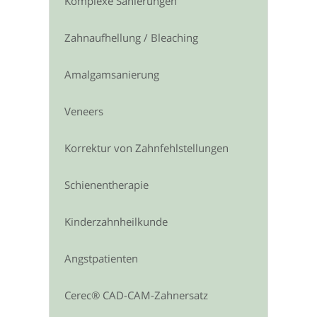
Komplexe Sanierungen
Zahnaufhellung / Bleaching
Amalgamsanierung
Veneers
Korrektur von Zahnfehlstellungen
Schienentherapie
Kinderzahnheilkunde
Angstpatienten
Cerec® CAD-CAM-Zahnersatz